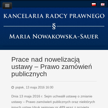
O Kancelarii
Współpraca
Aktualności
Kontakt
Prace nad nowelizacją
ustawy – Prawo zamówień
publicznych
piątek, 13 maja 2016 16:00
Dnia 13 maja 2016 r. Sejm uchwalił ustawę o zmianie
ustawy – Prawo zamówień publicznych oraz niektórych
innych ustaw (druk sejmowy nr 489 wraz z przyjętą