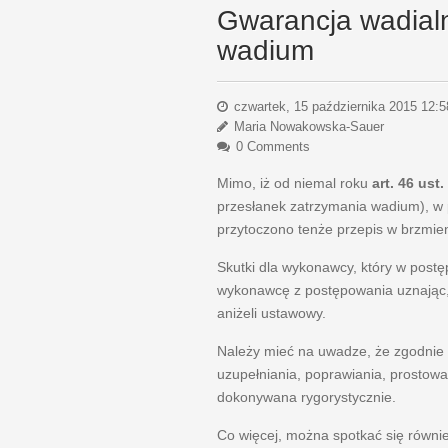
Gwarancja wadialn
wadium
czwartek, 15 października 2015 12:5
Maria Nowakowska-Sauer
0 Comments
Mimo, iż od niemal roku
art. 46 ust.
przesłanek zatrzymania wadium), w 
przytoczono tenże przepis w brzmien
Skutki dla wykonawcy, który w post
wykonawcę z postępowania uznając, 
aniżeli ustawowy.
Należy mieć na uwadze, że zgodnie 
uzupełniania, poprawiania, prostowa
dokonywana rygorystycznie.
Co więcej, można spotkać się równi