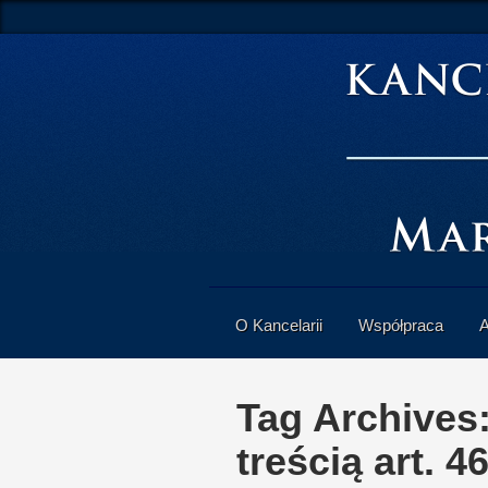
O Kancelarii
Współpraca
A
Tag Archives
treścią art. 4