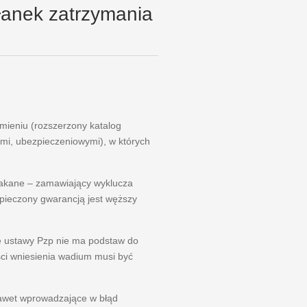
łanek zatrzymania
ieniu (rozszerzony katalog
mi, ubezpieczeniowymi), w których
płakane – zamawiający wyklucza
zpieczony gwarancją jest węższy
e ustawy Pzp nie ma podstaw do
ści wniesienia wadium musi być
nawet wprowadzające w błąd