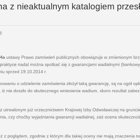
a z nieaktualnym katalogiem przes
8
 4a
ustawy Prawo zamówień publicznych obowiązuje w zmienionym brzm
praktyce nadal można spotkać się z gwarancjami wadialnymi (bankowy
iu sprzed 19.10.2014 r.
ępowaniu o udzielenie zamówienia złożył taką gwarancję, są na ogół o
iż nie doszło do skutecznego wniesienia wadium, skoro rezultat zabe
z utrwalonym już orzecznictwem Krajowej Izby Odwoławczej na grunci
nia, czy choćby wyjaśniania gwarancji wadialnej, zaś ocena skuteczno
eż z poglądem, zgodnie z którym dla takiej oceny nie mają znaczenia 