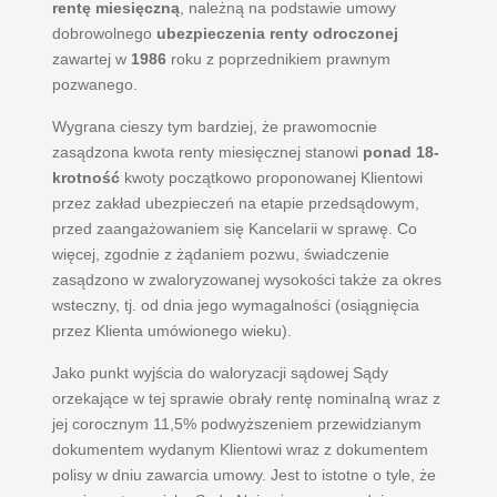
rentę miesięczną
, należną na podstawie umowy
dobrowolnego
ubezpieczenia renty odroczonej
zawartej w
1986
roku z poprzednikiem prawnym
pozwanego.
Wygrana cieszy tym bardziej, że prawomocnie
zasądzona kwota renty miesięcznej stanowi
ponad 18-
krotność
kwoty początkowo proponowanej Klientowi
przez zakład ubezpieczeń na etapie przedsądowym,
przed zaangażowaniem się Kancelarii w sprawę. Co
więcej, zgodnie z żądaniem pozwu, świadczenie
zasądzono w zwaloryzowanej wysokości także za okres
wsteczny, tj. od dnia jego wymagalności (osiągnięcia
przez Klienta umówionego wieku).
Jako punkt wyjścia do waloryzacji sądowej Sądy
orzekające w tej sprawie obrały rentę nominalną wraz z
jej corocznym 11,5% podwyższeniem przewidzianym
dokumentem wydanym Klientowi wraz z dokumentem
polisy w dniu zawarcia umowy. Jest to istotne o tyle, że