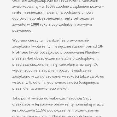
Gdańsku zasądzającego na rzecz Klienta Kancelarii
zwaloryzowaną – w 100% zgodnie z żądaniem pozwu –
rentę miesięczną
, należną na podstawie umowy
dobrowolnego
ubezpieczenia renty odroczonej
zawartej w
1986
roku z poprzednikiem prawnym
pozwanego.
Wygrana cieszy tym bardziej, że prawomocnie
zasądzona kwota renty miesięcznej stanowi
ponad 18-
krotność
kwoty początkowo proponowanej Klientowi
przez zakład ubezpieczeń na etapie przedsądowym,
przed zaangażowaniem się Kancelarii w sprawę. Co
więcej, zgodnie z żądaniem pozwu, świadczenie
zasądzono w zwaloryzowanej wysokości także za okres
wsteczny, tj. od dnia jego wymagalności (osiągnięcia
przez Klienta umówionego wieku).
Jako punkt wyjścia do waloryzacji sądowej Sądy
orzekające w tej sprawie obrały rentę nominalną wraz z
jej corocznym 11,5% podwyższeniem przewidzianym
dokumentem wydanym Klientowi wraz z dokumentem