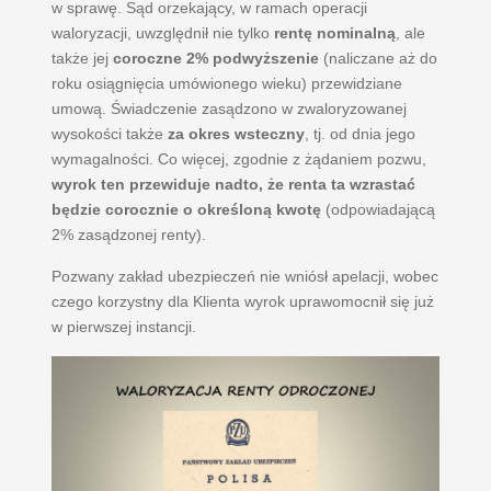
w sprawę. Sąd orzekający, w ramach operacji
waloryzacji, uwzględnił nie tylko
rentę nominalną
, ale
także jej
coroczne 2% podwyższenie
(naliczane aż do
roku osiągnięcia umówionego wieku) przewidziane
umową. Świadczenie zasądzono w zwaloryzowanej
wysokości także
za okres wsteczny
, tj. od dnia jego
wymagalności. Co więcej, zgodnie z żądaniem pozwu,
wyrok ten przewiduje nadto, że renta ta wzrastać
będzie corocznie o określoną kwotę
(odpowiadającą
2% zasądzonej renty).
Pozwany zakład ubezpieczeń nie wniósł apelacji, wobec
czego korzystny dla Klienta wyrok uprawomocnił się już
w pierwszej instancji.